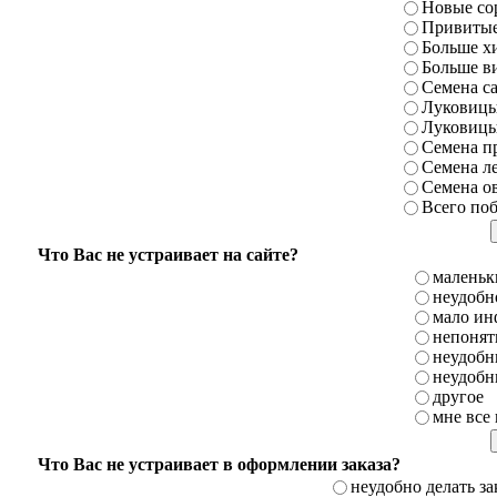
Новые со
Привитые
Больше х
Больше ви
Семена с
Луковицы
Луковицы
Семена п
Семена л
Семена о
Всего по
Что Вас не устраивает на сайте?
маленьк
неудобн
мало ин
непонятн
неудобн
неудобн
другое
мне все
Что Вас не устраивает в оформлении заказа?
неудобно делать за