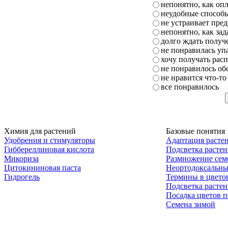
непонятно, как опл
неудобные способ
не устраивает пре
непонятно, как зад
долго ждать получе
не понравилась упа
хочу получать рас
не понравилось о
не нравится что-то
все понравилось
Химия для растений
Базовые понятия
Удобрения и стимуляторы
Адаптация расте
Гиббереллиновая кислота
Подсветка расте
Микориза
Размножение сем
Цитокининовая паста
Неортодоксальны
Гидрогель
Термины в цвето
Подсветка расте
Посадка цветов п
Семена зимой