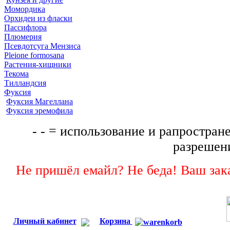
Момордика
Орхидеи из фласки
Пассифлора
Плюмерия
Псевдотсуга Мензиса
Pleione formosana
Растения-хищники
Текома
Тилландсия
Фуксия
Фуксия Магеллана
Фуксия эремофила
- - = использование и рапростране
разрешени
Не пришёл емайл? Не беда! Ваш зака
Личный кабинет
Корзина