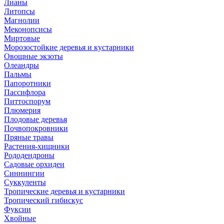
Лианы
Литопсы
Магнолии
Меконопсисы
Миртовые
Морозостойкие деревья и кустарники
Овощные экзоты
Олеандры
Пальмы
Папоротники
Пассифлора
Питтоспорум
Плюмерия
Плодовые деревья
Почвопокровники
Пряные травы
Растения-хищники
Рододендроны
Садовые орхидеи
Синнингии
Суккуленты
Тропические деревья и кустарники
Тропический гибискус
Фуксии
Хвойные