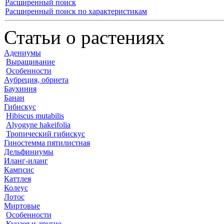
Расширенный поиск
Расширенный поиск по характеристикам
Статьи о растениях
Адениумы
Выращивание
Особенности
Аубреция, обриета
Баухиния
Банан
Гибискус
Hibiscus mutabilis
Alyogyne hakeifolia
Тропический гибискус
Гиностемма пятилистная
Дельфиниумы
Иланг-иланг
Кампсис
Каттлея
Колеус
Лотос
Миртовые
Особенности
Кунзея и другие