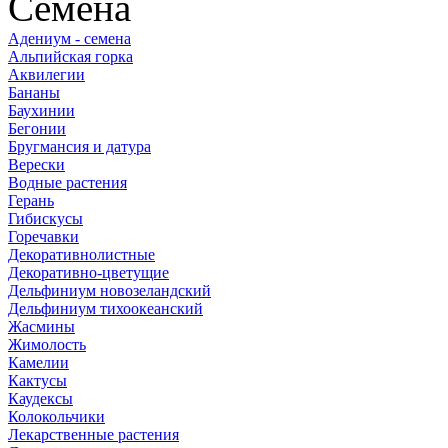
Семена
Адениум - семена
Альпийская горка
Аквилегии
Бананы
Баухинии
Бегонии
Бругмансия и датура
Верески
Водные растения
Герань
Гибискусы
Горечавки
Декоративнолистные
Декоративно-цветущие
Дельфиниум новозеландский
Дельфиниум тихоокеанский
Жасмины
Жимолость
Камелии
Кактусы
Каудексы
Колокольчики
Лекарственные растения