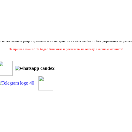
 использование и рапространение всех материатов с сайта caudex.ru без разрешения запрещен
Не пришёл емайл? Не беда! Ваш заказ и реквизиты на оплату в личном кабинете!