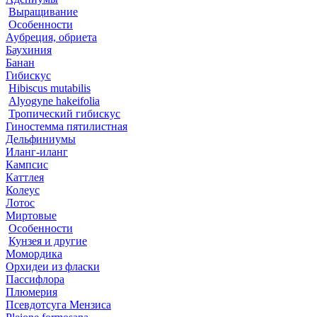
Выращивание
Особенности
Аубреция, обриета
Баухиния
Банан
Гибискус
Hibiscus mutabilis
Alyogyne hakeifolia
Тропический гибискус
Гиностемма пятилистная
Дельфиниумы
Иланг-иланг
Кампсис
Каттлея
Колеус
Лотос
Миртовые
Особенности
Кунзея и другие
Момордика
Орхидеи из фласки
Пассифлора
Плюмерия
Псевдотсуга Мензиса