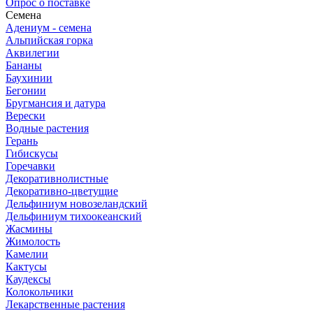
Опрос о поставке
Семена
Адениум - семена
Альпийская горка
Аквилегии
Бананы
Баухинии
Бегонии
Бругмансия и датура
Верески
Водные растения
Герань
Гибискусы
Горечавки
Декоративнолистные
Декоративно-цветущие
Дельфиниум новозеландский
Дельфиниум тихоокеанский
Жасмины
Жимолость
Камелии
Кактусы
Каудексы
Колокольчики
Лекарственные растения