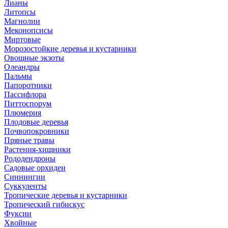
Лианы
Литопсы
Магнолии
Меконопсисы
Миртовые
Морозостойкие деревья и кустарники
Овощные экзоты
Олеандры
Пальмы
Папоротники
Пассифлора
Питтоспорум
Плюмерия
Плодовые деревья
Почвопокровники
Пряные травы
Растения-хищники
Рододендроны
Садовые орхидеи
Синнингии
Суккуленты
Тропические деревья и кустарники
Тропический гибискус
Фуксии
Хвойные