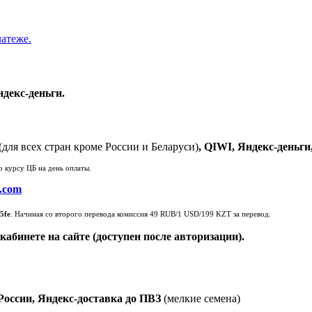
атеже.
декс-деньги.
(для всех стран кроме России и Беларуси)
, QIWI,
Яндекс-деньги
 курсу ЦБ на день оплаты.
.com
5fe
. Начиная со второго перевода комиссия 49 RUB/1 USD/199 KZT за перевод.
кабинете на сайте (доступен после авторизации).
России, Яндекс-доставка до ПВЗ
(мелкие семена)