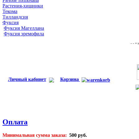
Pleione formosana
Растения-хищники
Текома
Тилландсия
Фуксия
Фуксия Магеллана
Фуксия эремофила
- - =
Личный кабинет
Корзина
Оплата
Минимальная сумма заказа:
500 руб.