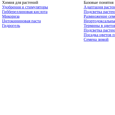
Химия для растений
Базовые понятия
Удобрения и стимуляторы
Адаптация расте
Гиббереллиновая кислота
Подсветка расте
Микориза
Размножение сем
Цитокининовая паста
Неортодоксальны
Гидрогель
Термины в цвето
Подсветка расте
Посадка цветов п
Семена зимой