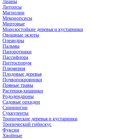
Лианы
Литопсы
Магнолии
Меконопсисы
Миртовые
Морозостойкие деревья и кустарники
Овощные экзоты
Олеандры
Пальмы
Папоротники
Пассифлора
Питтоспорум
Плюмерия
Плодовые деревья
Почвопокровники
Пряные травы
Растения-хищники
Рододендроны
Садовые орхидеи
Синнингии
Суккуленты
Тропические деревья и кустарники
Тропический гибискус
Фуксии
Хвойные