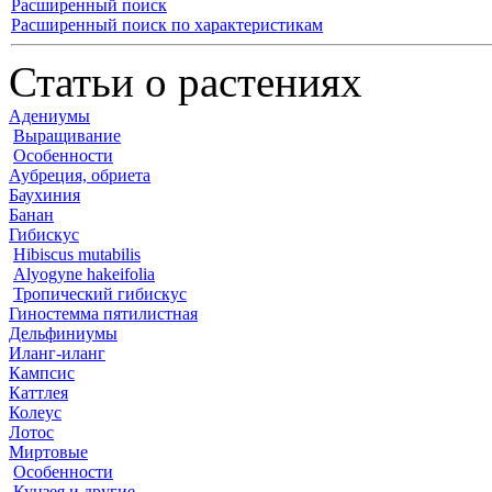
Расширенный поиск
Расширенный поиск по характеристикам
Статьи о растениях
Адениумы
Выращивание
Особенности
Аубреция, обриета
Баухиния
Банан
Гибискус
Hibiscus mutabilis
Alyogyne hakeifolia
Тропический гибискус
Гиностемма пятилистная
Дельфиниумы
Иланг-иланг
Кампсис
Каттлея
Колеус
Лотос
Миртовые
Особенности
Кунзея и другие