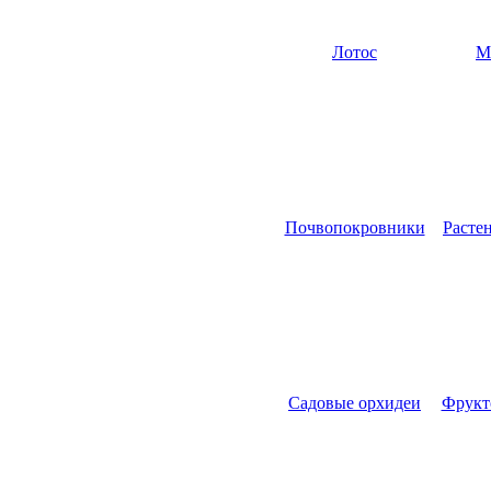
Лотос
М
Почвопокровники
Расте
Садовые орхидеи
Фрукт