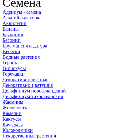
Семена
Адениум - семена
Альпийская горка
Аквилегии
Бананы
Баухинии
Бегонии
Бругмансия и датура
Верески
Водные растения
Герань
Гибискусы
Горечавки
Декоративнолистные
Декоративно-цветущие
Дельфиниум новозеландский
Дельфиниум тихоокеанский
Жасмины
Жимолость
Камелии
Кактусы
Каудексы
Колокольчики
Лекарственные растения