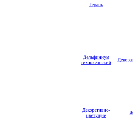
Герань
Дельфиниум
Декора
тихоокеанский
Декоративно-
Ж
цветущие