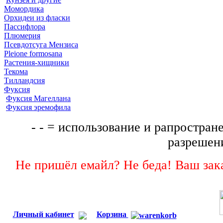
Момордика
Орхидеи из фласки
Пассифлора
Плюмерия
Псевдотсуга Мензиса
Pleione formosana
Растения-хищники
Текома
Тилландсия
Фуксия
Фуксия Магеллана
Фуксия эремофила
- - = использование и рапростране
разрешени
Не пришёл емайл? Не беда! Ваш зака
Личный кабинет
Корзина