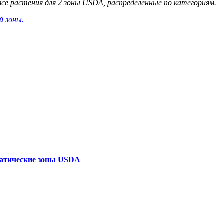
все растения для 2 зоны USDA, распределённые по категориям.
й зоны.
атические зоны USDA