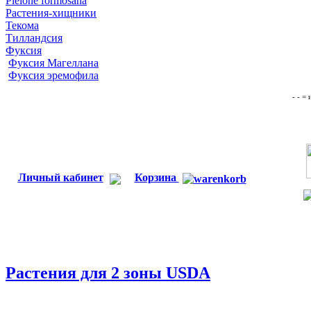
Pleione formosana
Растения-хищники
Текома
Тилландсия
Фуксия
Фуксия Магеллана
Фуксия эремофила
- - =
Личный кабинет
Корзина
Растения для 2 зоны USDA