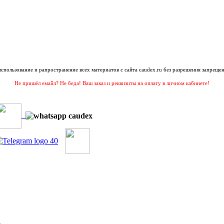
 использование и рапространение всех материатов с сайта caudex.ru без разрешения запрещен
Не пришёл емайл? Не беда! Ваш заказ и реквизиты на оплату в личном кабинете!