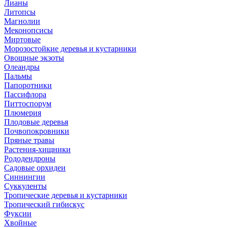
Лианы
Литопсы
Магнолии
Меконопсисы
Миртовые
Морозостойкие деревья и кустарники
Овощные экзоты
Олеандры
Пальмы
Папоротники
Пассифлора
Питтоспорум
Плюмерия
Плодовые деревья
Почвопокровники
Пряные травы
Растения-хищники
Рододендроны
Садовые орхидеи
Синнингии
Суккуленты
Тропические деревья и кустарники
Тропический гибискус
Фуксии
Хвойные