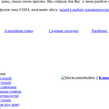
 зоны, стало очень просто. Мы собрали для Вас в этом разделе 
другую зону USDA, нажмите здесь:
назад к выбору климатическо
Альпийкая горка
Садовые орхидеи
Хвойные
тия
Клим
астений
стений
 семенами
льные семена
етоводстве
стений
ов под зиму
й