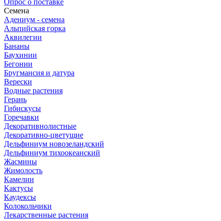
Опрос о поставке
Семена
Адениум - семена
Альпийская горка
Аквилегии
Бананы
Баухинии
Бегонии
Бругмансия и датура
Верески
Водные растения
Герань
Гибискусы
Горечавки
Декоративнолистные
Декоративно-цветущие
Дельфиниум новозеландский
Дельфиниум тихоокеанский
Жасмины
Жимолость
Камелии
Кактусы
Каудексы
Колокольчики
Лекарственные растения