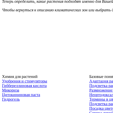
Теперь определить, какие растения подходят именно для Вашей
Чтобы вернуться к описанию климатических зон или выбрать 
Химия для растений
Базовые поня
Удобрения и стимуляторы
Адаптация р
Гиббереллиновая кислота
Подсветка ра
Микориза
Размножение
Цитокининовая паста
Неортодокса
Гидрогель
Термины в цв
Подсветка ра
Посадка цвет
Семена зимо