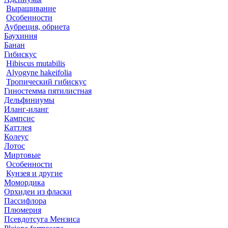
Выращивание
Особенности
Аубреция, обриета
Баухиния
Банан
Гибискус
Hibiscus mutabilis
Alyogyne hakeifolia
Тропический гибискус
Гиностемма пятилистная
Дельфиниумы
Иланг-иланг
Кампсис
Каттлея
Колеус
Лотос
Миртовые
Особенности
Кунзея и другие
Момордика
Орхидеи из фласки
Пассифлора
Плюмерия
Псевдотсуга Мензиса