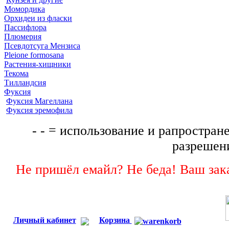
Момордика
Орхидеи из фласки
Пассифлора
Плюмерия
Псевдотсуга Мензиса
Pleione formosana
Растения-хищники
Текома
Тилландсия
Фуксия
Фуксия Магеллана
Фуксия эремофила
- - = использование и рапростране
разрешени
Не пришёл емайл? Не беда! Ваш зака
Личный кабинет
Корзина