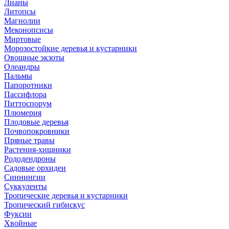
Лианы
Литопсы
Магнолии
Меконопсисы
Миртовые
Морозостойкие деревья и кустарники
Овощные экзоты
Олеандры
Пальмы
Папоротники
Пассифлора
Питтоспорум
Плюмерия
Плодовые деревья
Почвопокровники
Пряные травы
Растения-хищники
Рододендроны
Садовые орхидеи
Синнингии
Суккуленты
Тропические деревья и кустарники
Тропический гибискус
Фуксии
Хвойные