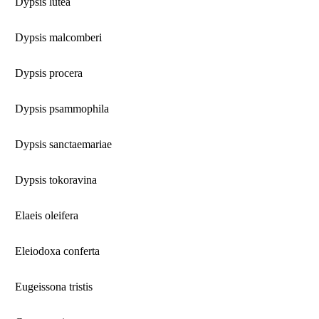
Dypsis lutea
Dypsis malcomberi
Dypsis procera
Dypsis psammophila
Dypsis sanctaemariae
Dypsis tokoravina
Elaeis oleifera
Eleiodoxa conferta
Eugeissona tristis