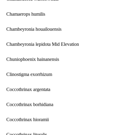
Chamaerops humilis
Chambeyronia houailouensis
Chambeyronia lepidota Mid Elevation
Chuniophoenix hainanensis
Clinostigma exorrhizum
Coccothrinax argentata
Coccothrinax borhidiana
Coccothrinax hioramii
Coccothrinax litoralis