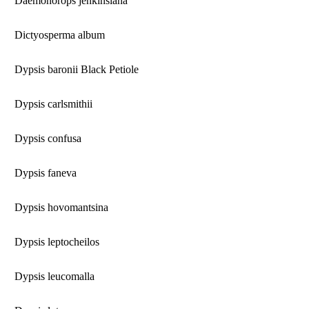
Daemonorops jenkinsiana
Dictyosperma album
Dypsis baronii Black Petiole
Dypsis carlsmithii
Dypsis confusa
Dypsis faneva
Dypsis hovomantsina
Dypsis leptocheilos
Dypsis leucomalla