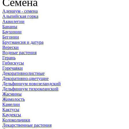
Семена
Адениум - семена
Альпийская горка
Аквилегии
Бананы
Баухинии
Бегонии
Бругмансия и датура
Верески
Водные растения
Герань
Гибискусы
Горечавки
Декоративнолистные
Декоративно-цветущие
Дельфиниум новозеландский
Дельфиниум тихоокеанский
Жасмины
Жимолость
Камелии
Кактусы
Каудексы
Колокольчики
Лекарственные растения