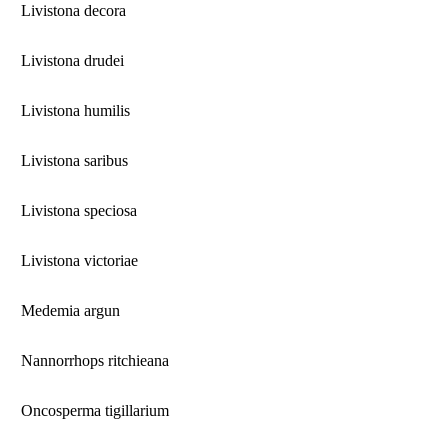
Livistona decora
Livistona drudei
Livistona humilis
Livistona saribus
Livistona speciosa
Livistona victoriae
Medemia argun
Nannorrhops ritchieana
Oncosperma tigillarium