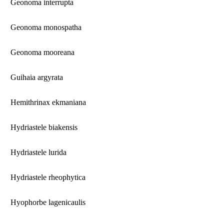
Geonoma interrupta
Geonoma monospatha
Geonoma mooreana
Guihaia argyrata
Hemithrinax ekmaniana
Hydriastele biakensis
Hydriastele lurida
Hydriastele rheophytica
Hyophorbe lagenicaulis