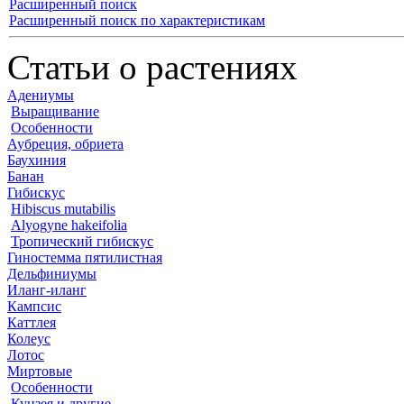
Расширенный поиск
Расширенный поиск по характеристикам
Статьи о растениях
Адениумы
Выращивание
Особенности
Аубреция, обриета
Баухиния
Банан
Гибискус
Hibiscus mutabilis
Alyogyne hakeifolia
Тропический гибискус
Гиностемма пятилистная
Дельфиниумы
Иланг-иланг
Кампсис
Каттлея
Колеус
Лотос
Миртовые
Особенности
Кунзея и другие