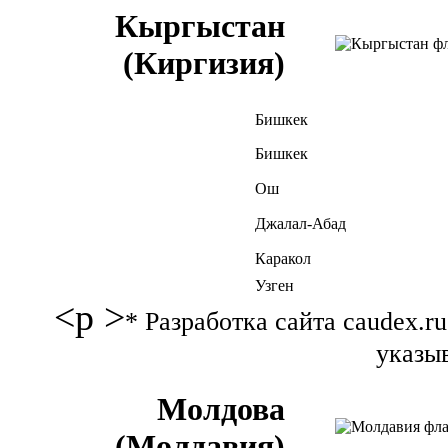
Кыргыстан
(Киргизия)
Бишкек
Бишкек
Ош
Джалал-Абад
Каракол
Узген
<p >
* Разработка сайта caudex.
указыв
Молдова
(Молдавия)