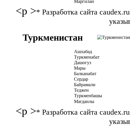
Маргилан
<p >
* Разработка сайта caudex.
указыв
Туркменистан
Ашхабад
Туркменабат
Дашогуз
Мары
Балканабат
Сердар
Байрамали
Теджен
Туркменбашы
Магданлы
<p >
* Разработка сайта caudex.
указыв