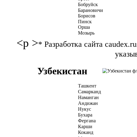
Бобруйск
Барановичи
Борисов
Пинск
Орша
Мозырь
<p >
* Разработка сайта caudex.
указыв
Узбекистан
Ташкент
Самарканд
Наманган
Андижан
Нукус
Бухара
Фергана
Карши
Коканд