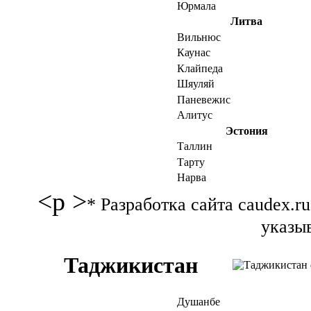
Юрмала
Литва
Вильнюс
Каунас
Клайпеда
Шяуляй
Паневежис
Алитус
Эстония
Таллин
Тарту
Нарва
<p >
* Разработка сайта caudex.
указыв
Таджикистан
Душанбе