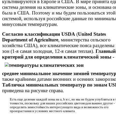
культивируются в Европе и США. В мире принята ед
система деления на климатические зоны, и основана о
была в США. Поэтому и мы будем пользоваться этой
системой, используя российские данные по минимал
минусовым температурам.
Согласно классификации USDA
(
United States
Department of Agriculture
, министерства сельского
хозяйства США), все климатические пояса разделены 
зон (1-я самая холодная, 12-я самая теплая).
Главный
критерий для определения
климатической зоны -
среднее минимальное значение зимней температу
также крайними датами весенних и осенних заморозк
Табличка минимальных температур по зонам U
приведена на рисунке справа.
Есть еще деление каждой зоны на a, b и c, но мы не будем углубляться в 
тонкости, поскольку для наших российских цветоводов важнее другое -
определить зимостойкость интересующего вида и возможность его
произрастания в условиях местного климата.