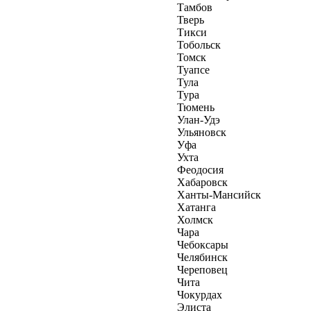
Тамбов
Тверь
Тикси
Тобольск
Томск
Туапсе
Тула
Тура
Тюмень
Улан-Удэ
Ульяновск
Уфа
Ухта
Феодосия
Хабаровск
Ханты-Мансийск
Хатанга
Холмск
Чара
Чебоксары
Челябинск
Череповец
Чита
Чокурдах
Элиста