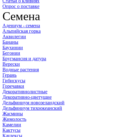
Статьи о кливиях
Опрос о поставке
Семена
Адениум - семена
Альпийская горка
Аквилегии
Бананы
Баухинии
Бегонии
Бругмансия и датура
Верески
Водные растения
Герань
Гибискусы
Горечавки
Декоративнолистные
Декоративно-цветущие
Дельфиниум новозеландский
Дельфиниум тихоокеанский
Жасмины
Жимолость
Камелии
Кактусы
Каудексы