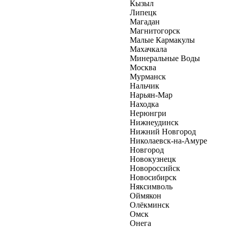
Кызыл
Липецк
Магадан
Магнитогорск
Малые Кармакулы
Махачкала
Минеральные Воды
Москва
Мурманск
Нальчик
Нарьян-Мар
Находка
Нерюнгри
Нижнеудинск
Нижний Новгород
Николаевск-на-Амуре
Новгород
Новокузнецк
Новороссийск
Новосибирск
Няксимволь
Оймякон
Олёкминск
Омск
Онега