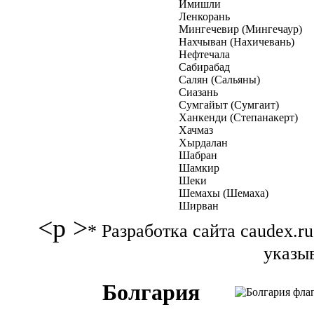
Имишли
Ленкорань
Мингечевир (Мингечаур)
Нахчыван (Нахичевань)
Нефтечала
Сабирабад
Салян (Сальяны)
Сиазань
Сумгайыт (Сумгаит)
Ханкенди (Степанакерт)
Хачмаз
Хырдалан
Шабран
Шамкир
Шеки
Шемахы (Шемаха)
Ширван
<p >
* Разработка сайта caudex.
указыв
Болгария