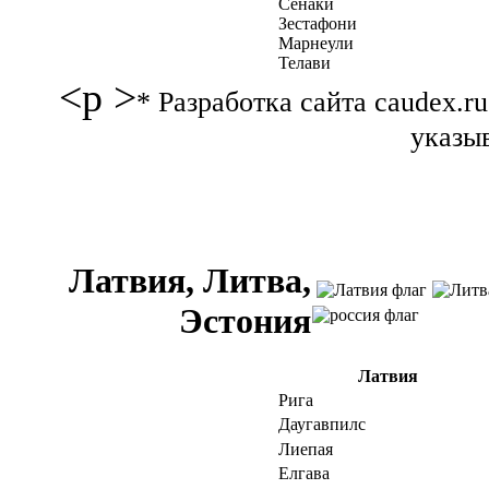
Сенаки
Зестафони
Марнеули
Телави
<p >
* Разработка сайта caudex.
указыв
Латвия, Литва,
Эстония
Латвия
Рига
Даугавпилс
Лиепая
Елгава