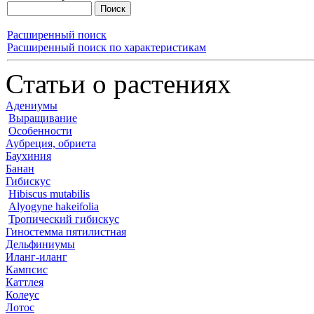
Расширенный поиск
Расширенный поиск по характеристикам
Статьи о растениях
Адениумы
Выращивание
Особенности
Аубреция, обриета
Баухиния
Банан
Гибискус
Hibiscus mutabilis
Alyogyne hakeifolia
Тропический гибискус
Гиностемма пятилистная
Дельфиниумы
Иланг-иланг
Кампсис
Каттлея
Колеус
Лотос