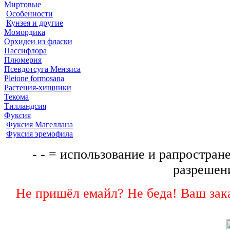
Миртовые
Особенности
Кунзея и другие
Момордика
Орхидеи из фласки
Пассифлора
Плюмерия
Псевдотсуга Мензиса
Pleione formosana
Растения-хищники
Текома
Тилландсия
Фуксия
Фуксия Магеллана
Фуксия эремофила
- - = использование и рапростране
разрешени
Не пришёл емайл? Не беда! Ваш зака