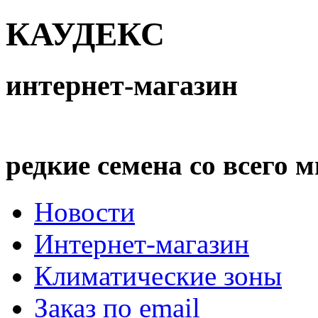
бад
1 003 678
енабат
408 906
КАУДЕКС
гуз
227 184
208 682
набат
89 785
ар
89 582
интернет-магазин
амали
88 486
ен
77 024
менбашы
70 962
анлы
64 845
редкие семена со всего 
Новости
Интернет-магазин
Климатические зоны
Заказ по email