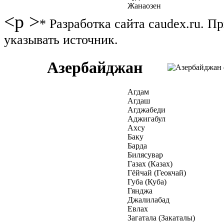
Жанаозен
<p >
* Разработка сайта caudex.ru. 
указывать источник.
Азербайджан
Агдам
Агдаш
Агджабеди
Аджигабул
Ахсу
Баку
Барда
Билясувар
Газах (Казах)
Гёйчай (Геокчай)
Губа (Куба)
Гянджа
Джалилабад
Евлах
Загатала (Закаталы)