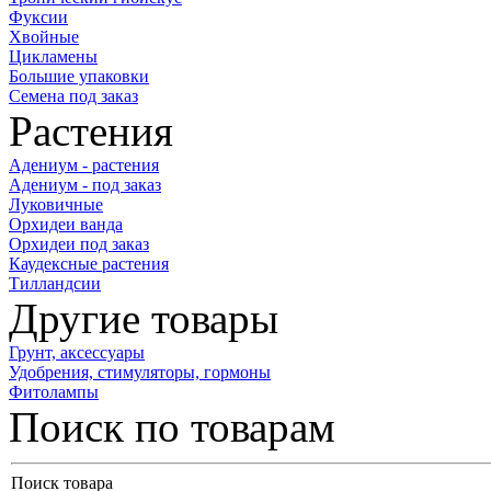
Фуксии
Хвойные
Цикламены
Большие упаковки
Семена под заказ
Растения
Адениум - растения
Адениум - под заказ
Луковичные
Орхидеи ванда
Орхидеи под заказ
Каудексные растения
Тилландсии
Другие товары
Грунт, аксессуары
Удобрения, стимуляторы, гормоны
Фитолампы
Поиск по товарам
Поиск товара