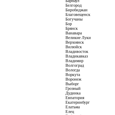
Барнаул
Белгород
Биробиджан
Благовещенск
Богучаны
Бор
Брянск
Ванавара
Великие Луки
Верхоянск
Вилюйск
Владивосток
Владикавказ
Владимир
Волгоград
Вологда
Воркута
Воронеж
Выборг
Грозный
Дудинка
Евпатория
Екатеринбург
Елатьма
Елец