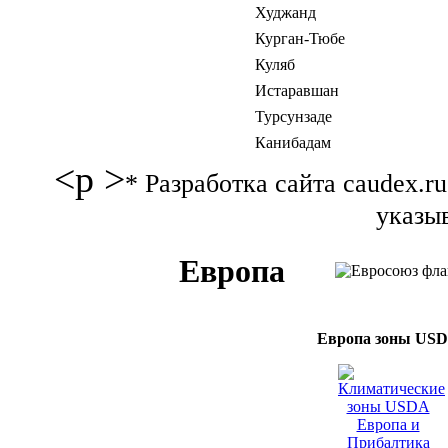
Худжанд
Курган-Тюбе
Куляб
Истаравшан
Турсунзаде
Канибадам
<p >
* Разработка сайта caudex.
указыв
Европа
Европа зоны US