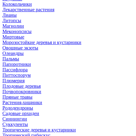
Колокольчики
Лекарственные растения
Лианы
Литопсы
Магнолии
Меконопсисы
Миртовые
Морозостойкие деревья и кустарники
Овощные экзоты
Олеандры
Пальмы
Папоротники
Пассифлора
Питтоспорум
Плюмерия
Плодовые деревья
Почвопокровники
Пряные травы
Растения-хищники
Рододендроны
Садовые орхидеи
Синнингии
Суккуленты
Тропические деревья и кустарники
Тропический гибискус