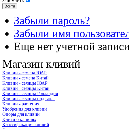
Запомнить
Забыли пароль?
Забыли имя пользовате
Еще нет учетной запис
Магазин кливий
Кливии - семена ЮАР
Кливии - семена Китай
Кливии - сеянцы ЮАР
Кливии - сеянцы Китай
Кливии - сеянцы Голландия
Кливии - сеянцы под заказ
Кливии - растения
Удобрения для кливий
Опоры для кливий
Книги о кливиях
Классификация кливий