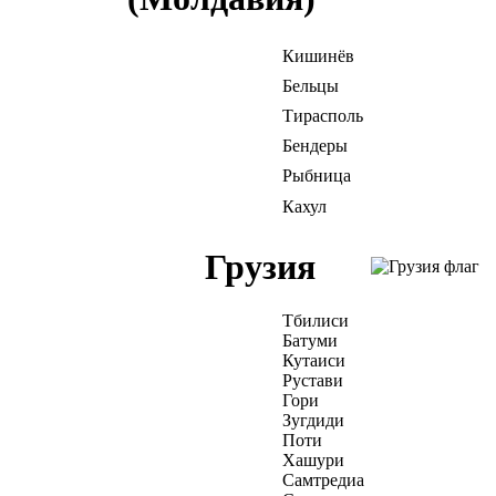
Кишинёв
Бельцы
Тирасполь
Бендеры
Рыбница
Кахул
Грузия
Тбилиси
Батуми
Кутаиси
Рустави
Гори
Зугдиди
Поти
Хашури
Самтредиа