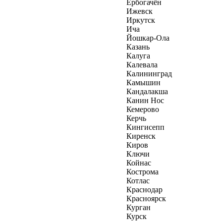
Ербогачён
Ижевск
Иркутск
Ича
Йошкар-Ола
Казань
Калуга
Калевала
Калининград
Камышин
Кандалакша
Канин Нос
Кемерово
Керчь
Кингисепп
Киренск
Киров
Ключи
Койнас
Кострома
Котлас
Краснодар
Красноярск
Курган
Курск