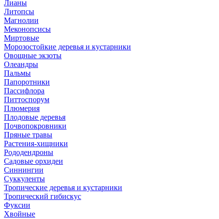
Лианы
Литопсы
Магнолии
Меконопсисы
Миртовые
Морозостойкие деревья и кустарники
Овощные экзоты
Олеандры
Пальмы
Папоротники
Пассифлора
Питтоспорум
Плюмерия
Плодовые деревья
Почвопокровники
Пряные травы
Растения-хищники
Рододендроны
Садовые орхидеи
Синнингии
Суккуленты
Тропические деревья и кустарники
Тропический гибискус
Фуксии
Хвойные