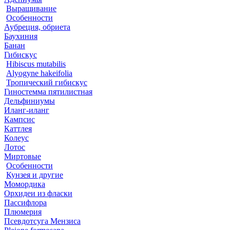
Выращивание
Особенности
Аубреция, обриета
Баухиния
Банан
Гибискус
Hibiscus mutabilis
Alyogyne hakeifolia
Тропический гибискус
Гиностемма пятилистная
Дельфиниумы
Иланг-иланг
Кампсис
Каттлея
Колеус
Лотос
Миртовые
Особенности
Кунзея и другие
Момордика
Орхидеи из фласки
Пассифлора
Плюмерия
Псевдотсуга Мензиса