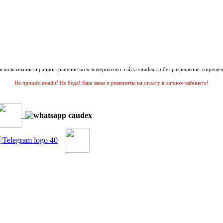
 использование и рапространение всех материатов с сайта caudex.ru без разрешения запрещен
Не пришёл емайл? Не беда! Ваш заказ и реквизиты на оплату в личном кабинете!