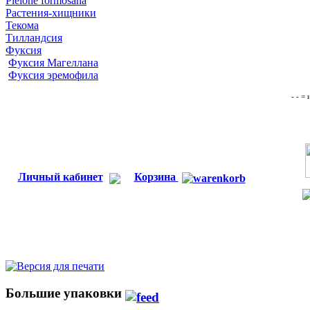
Pleione formosana
Растения-хищники
Текома
Тилландсия
Фуксия
Фуксия Магеллана
Фуксия эремофила
- - =
Личный кабинет
Корзина
Большие упаковки