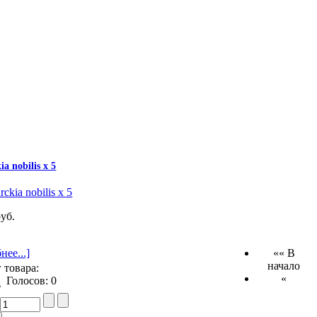
ia nobilis x 5
руб.
нее...]
«« В
начало
 товара:
«
Голосов: 0
: