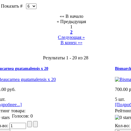
оказать #
«« В начало
« Предыдущая
1
2
Следующая »
В конец »»
Результаты 1 - 20 из 28
ucarnea guatamalensis x 20
Bismarck
.00 руб.
700.00 
шт.
5 шт.
дробнее...]
[Подроб
тинг товара:
Рейтинг
Голосов: 0
л-во:
Кол-во