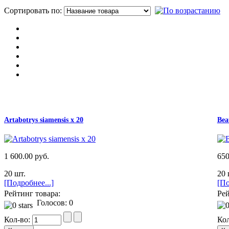
Сортировать по:
П
Artabotrys siamensis x 20
Bea
1 600.00 руб.
650
20 шт.
20 
[Подробнее...]
[По
Рейтинг товара:
Рей
Голосов: 0
Кол-во:
Ко