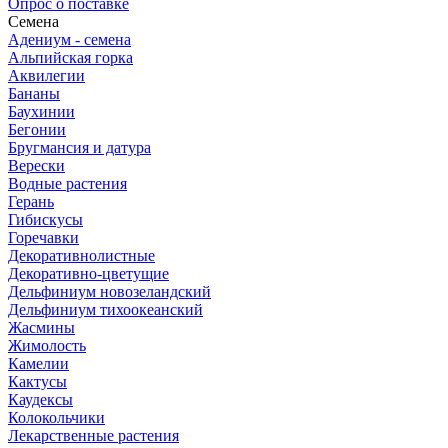
Опрос о поставке
Семена
Адениум - семена
Альпийская горка
Аквилегии
Бананы
Баухинии
Бегонии
Бругмансия и датура
Верески
Водные растения
Герань
Гибискусы
Горечавки
Декоративнолистные
Декоративно-цветущие
Дельфиниум новозеландский
Дельфиниум тихоокеанский
Жасмины
Жимолость
Камелии
Кактусы
Каудексы
Колокольчики
Лекарственные растения