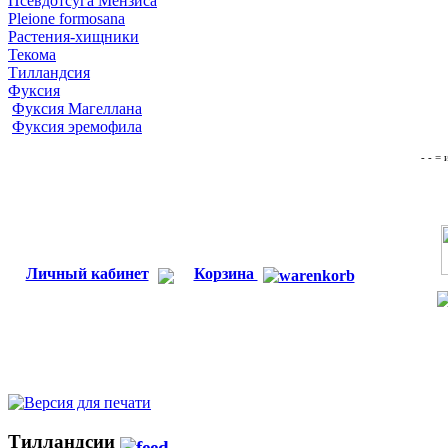
Псевдотсуга Мензиса
Pleione formosana
Растения-хищники
Текома
Тилландсия
Фуксия
Фуксия Магеллана
Фуксия эремофила
- - =
Личный кабинет
Корзина
Тилландсии