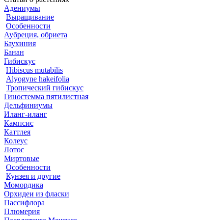
Адениумы
Выращивание
Особенности
Аубреция, обриета
Баухиния
Банан
Гибискус
Hibiscus mutabilis
Alyogyne hakeifolia
Тропический гибискус
Гиностемма пятилистная
Дельфиниумы
Иланг-иланг
Кампсис
Каттлея
Колеус
Лотос
Миртовые
Особенности
Кунзея и другие
Момордика
Орхидеи из фласки
Пассифлора
Плюмерия