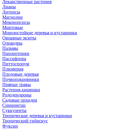
Лекарственные растения
Лианы
Литопсы
Магнолии
Меконопсисы
Миртовые
Морозостойкие деревья и кустарники
Овощные экзоты
Олеандры
Пальмы
Папоротники
Пассифлора
Питтоспорум
Плюмерия
Плодовые деревья
Почвопокровники
Пряные травы
Растения-хищники
Рододендроны
Садовые орхидеи
Синнингии
Суккуленты
Тропические деревья и кустарники
Тропический гибискус
Фуксии