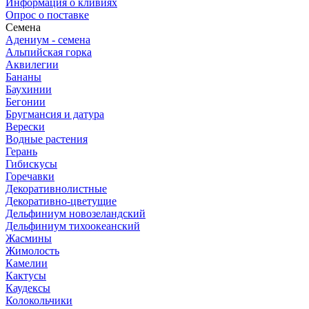
Информация о кливиях
Опрос о поставке
Семена
Адениум - семена
Альпийская горка
Аквилегии
Бананы
Баухинии
Бегонии
Бругмансия и датура
Верески
Водные растения
Герань
Гибискусы
Горечавки
Декоративнолистные
Декоративно-цветущие
Дельфиниум новозеландский
Дельфиниум тихоокеанский
Жасмины
Жимолость
Камелии
Кактусы
Каудексы
Колокольчики