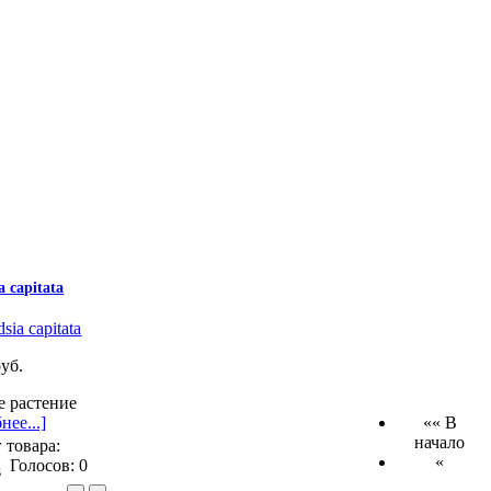
a capitata
руб.
е растение
нее...]
«« В
начало
 товара:
«
Голосов: 0