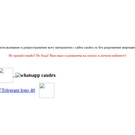
 использование и рапространение всех материатов с сайта caudex.ru без разрешения запрещен
Не пришёл емайл? Не беда! Ваш заказ и реквизиты на оплату в личном кабинете!