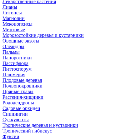
Лекарственные растения
Лианы
Литопсы
Магнолии
Меконопсисы
Миртовые
Морозостойкие деревья и кустарники
Овощные экзоты
Олеандры
Пальмы
Папоротники
Пассифлора
Питтоспорум
Плюмерия
Плодовые деревья
Почвопокровники
Пряные травы
Растения-хищники
Рододендроны
Садовые орхидеи
Синнингии
Суккуленты
Тропические деревья и кустарники
Тропический гибискус
Фуксии