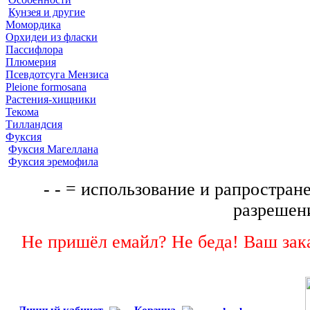
Кунзея и другие
Момордика
Орхидеи из фласки
Пассифлора
Плюмерия
Псевдотсуга Мензиса
Pleione formosana
Растения-хищники
Текома
Тилландсия
Фуксия
Фуксия Магеллана
Фуксия эремофила
- - = использование и рапростране
разрешени
Не пришёл емайл? Не беда! Ваш зака