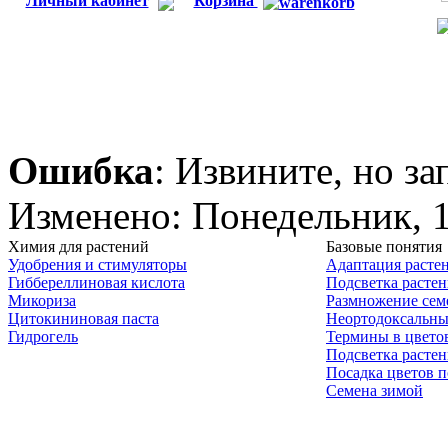
Личный кабинет
Корзина
Ошибка
: Извините, но з
Изменено: Понедельник, 1
Химия для растений
Базовые понятия
Удобрения и стимуляторы
Адаптация расте
Гиббереллиновая кислота
Подсветка расте
Микориза
Размножение сем
Цитокининовая паста
Неортодоксальны
Гидрогель
Термины в цвето
Подсветка расте
Посадка цветов п
Семена зимой