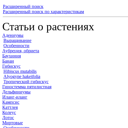
Расширенный поиск
Расширенный поиск по характеристикам
Статьи о растениях
Адениумы
Выращивание
Особенности
Аубреция, обриета
Баухиния
Банан
Гибискус
Hibiscus mutabilis
Alyogyne hakeifolia
Тропический гибискус
Гиностемма пятилистная
Дельфиниумы
Иланг-иланг
Кампсис
Каттлея
Колеус
Лотос
Миртовые
Особенности