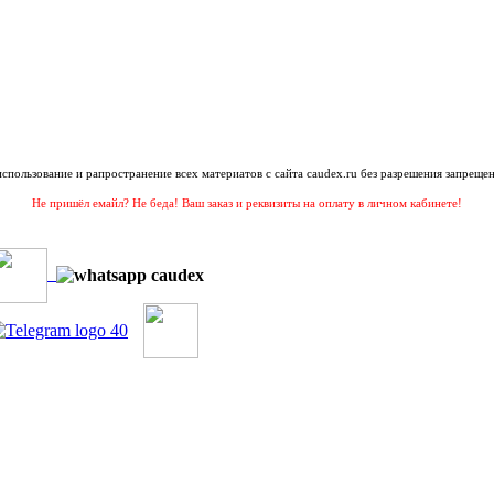
 использование и рапространение всех материатов с сайта caudex.ru без разрешения запрещен
Не пришёл емайл? Не беда! Ваш заказ и реквизиты на оплату в личном кабинете!