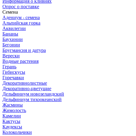
Информация о кливиях
Опрос о поставке
Семена
Адениум - семена
Альпийская горка
Аквилегии
Бананы
Баухинии
Бегонии
Бругмансия и датура
Верески
Водные растения
Герань
Гибискусы
Горечавки
Декоративнолистные
Декоративно-цветущие
Дельфиниум новозеландский
Дельфиниум тихоокеанский
Жасмины
Жимолость
Камелии
Кактусы
Каудексы
Колокольчики