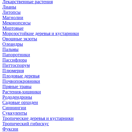
Лекарственные растения
Лианы
Литопсы
Магнолии
Меконопсисы
Миртовые
Морозостойкие деревья и кустарники
Овощные экзоты
Олеандры
Пальмы
Папоротники
Пассифлора
Питтоспорум
Плюмерия
Плодовые деревья
Почвопокровники
Пряные травы
Растения-хищники
Рододендроны
Садовые орхидеи
Синнингии
Суккуленты
Тропические деревья и кустарники
Тропический гибискус
Фуксии