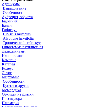
Адениумы
Выращивание
Особенности
Аубреция, обриета
Баухиния
Банан
Гибискус
Hibiscus mutabilis
Alyogyne hakeifolia
Тропический гибискус
Гиностемма пятилистная
Дельфиниумы
Иланг-иланг
Кампсис
Каттлея
Колеус
Лотос
Миртовые
Особенности
Кунзея и другие
Момордика
Орхидеи из фласки
Пассифлора
Плюмерия