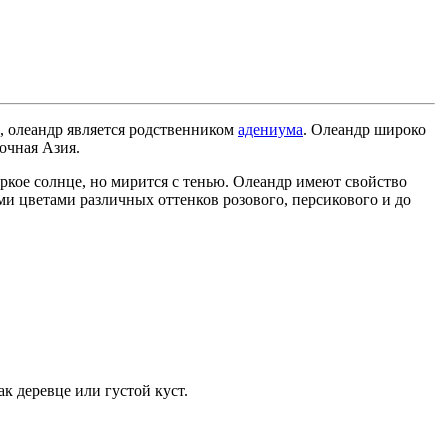
м, олеандр является родственником
адениума
. Олеандр широко
очная Азия.
яркое солнце, но мирится с тенью. Олеандр имеют свойство
ми цветами различных оттенков розового, персикового и до
к деревце или густой куст.