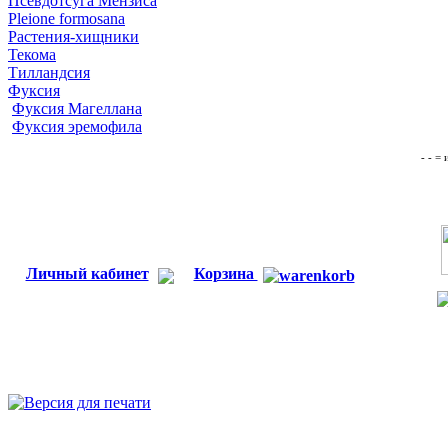
Псевдотсуга Мензиса
Pleione formosana
Растения-хищники
Текома
Тилландсия
Фуксия
Фуксия Магеллана
Фуксия эремофила
- - =
Личный кабинет
Корзина