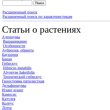
Расширенный поиск
Расширенный поиск по характеристикам
Статьи о растениях
Адениумы
Выращивание
Особенности
Аубреция, обриета
Баухиния
Банан
Гибискус
Hibiscus mutabilis
Alyogyne hakeifolia
Тропический гибискус
Гиностемма пятилистная
Дельфиниумы
Иланг-иланг
Кампсис
Каттлея
Колеус
Лотос