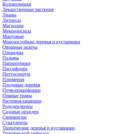
Колокольчики
Лекарственные растения
Лианы
Литопсы
Магнолии
Меконопсисы
Миртовые
Морозостойкие деревья и кустарники
Овощные экзоты
Олеандры
Пальмы
Папоротники
Пассифлора
Питтоспорум
Плюмерия
Плодовые деревья
Почвопокровники
Пряные травы
Растения-хищники
Рододендроны
Садовые орхидеи
Синнингии
Суккуленты
Тропические деревья и кустарники
Тропический гибискус