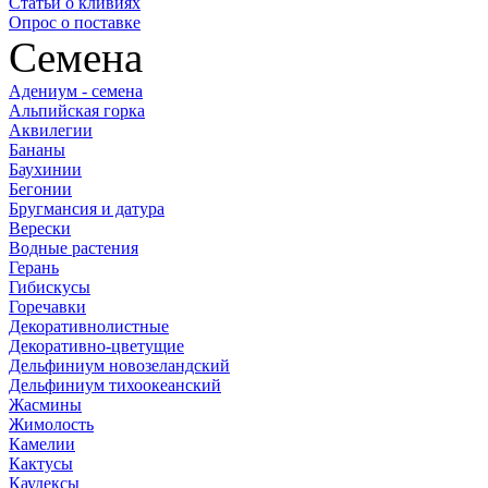
Статьи о кливиях
Опрос о поставке
Семена
Адениум - семена
Альпийская горка
Аквилегии
Бананы
Баухинии
Бегонии
Бругмансия и датура
Верески
Водные растения
Герань
Гибискусы
Горечавки
Декоративнолистные
Декоративно-цветущие
Дельфиниум новозеландский
Дельфиниум тихоокеанский
Жасмины
Жимолость
Камелии
Кактусы
Каудексы