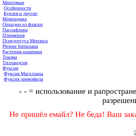
Миртовые
Особенности
Кунзея и другие
Момордика
Орхидеи из фласки
Пассифлора
Плюмерия
Псевдотсуга Мензиса
Pleione formosana
Растения-хищники
Текома
Тилландсия
Фуксия
Фуксия Магеллана
Фуксия эремофила
- - = использование и рапростране
разрешени
Не пришёл емайл? Не беда! Ваш зака