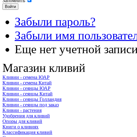
Запомнить
Забыли пароль?
Забыли имя пользовате
Еще нет учетной запис
Магазин кливий
Кливии - семена ЮАР
Кливии - семена Китай
Кливии - сеянцы ЮАР
Кливии - сеянцы Китай
Кливии - сеянцы Голландия
Кливии - сеянцы под заказ
Кливии - растения
Удобрения для кливий
Опоры для кливий
Книги о кливиях
Классификация кливий