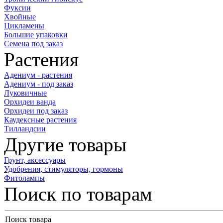
Фуксии
Хвойные
Цикламены
Большие упаковки
Семена под заказ
Растения
Адениум - растения
Адениум - под заказ
Луковичные
Орхидеи ванда
Орхидеи под заказ
Каудексные растения
Тилландсии
Другие товары
Грунт, аксессуары
Удобрения, стимуляторы, гормоны
Фитолампы
Поиск по товарам
Поиск товара