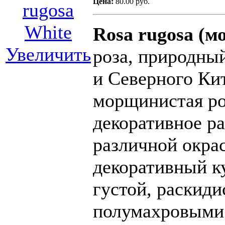
Цена:
80.00 руб.
Rosa rugosa (м
Увеличить
роза, природны
и Северного Ки
морщинистая ро
декоративное р
различной окрас
декоративный ку
густой, раскид
полумахровыми 