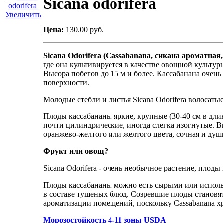
Sicana odorifera
Увеличить
Цена:
130.00 руб.
Sicana Odorifera (Cassabanana, сикана ароматная
где она культивируется в качестве овощной культур
Высора побегов до 15 м и более. Кассабанана очен
поверхности.
Молодые стебли и листья Sicana Odorifera волосат
Плоды кассабананы яркие, крупные (30-40 см в дли
почти цилиндрические, иногда слегка изогнутые. В
оранжево-желтого или желтого цвета, сочная и душ
Фрукт или овощ?
Sicana Odorifera - очень необычное растение, плод
Плоды кассабананы можно есть сырыми или использо
в составе тушеных блюд. Созревшие плоды становят
ароматизации помещений, поскольку Cassabanana хр
Морозостойкость 4-11 зоны USDA