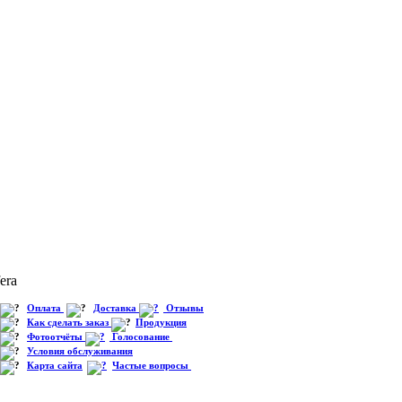
fera
Оплата
Доставка
Отзывы
Как сделать заказ
Продукция
Фотоотчёты
Голосование
Условия обслуживания
Карта сайта
Частые вопросы