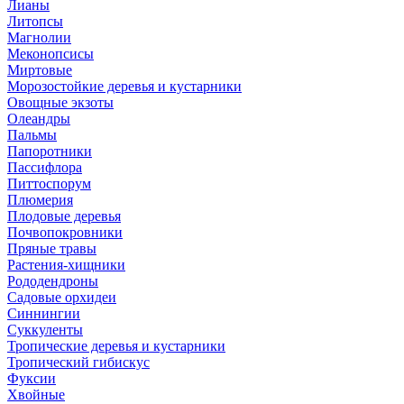
Лианы
Литопсы
Магнолии
Меконопсисы
Миртовые
Морозостойкие деревья и кустарники
Овощные экзоты
Олеандры
Пальмы
Папоротники
Пассифлора
Питтоспорум
Плюмерия
Плодовые деревья
Почвопокровники
Пряные травы
Растения-хищники
Рододендроны
Садовые орхидеи
Синнингии
Суккуленты
Тропические деревья и кустарники
Тропический гибискус
Фуксии
Хвойные