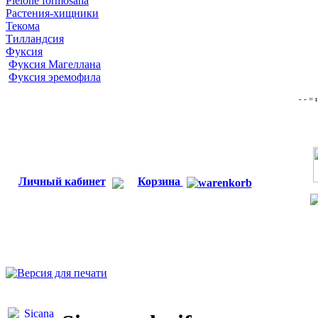
Pleione formosana
Растения-хищники
Текома
Тилландсия
Фуксия
Фуксия Магеллана
Фуксия эремофила
- - =
Личный кабинет
Корзина