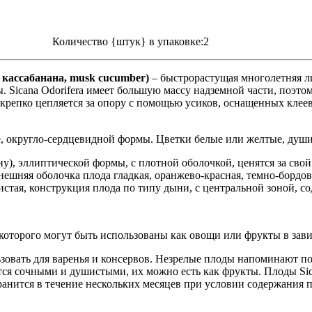
Количество {штук} в упаковке:2
, кассабанана, musk cucumber)
– быстрорастущая многолетняя ли
ы. Sicana Odorifera имеет большую массу надземной части, поэто
ь крепко цепляется за опору с помощью усиков, оснащенных кле
ые, округло-сердцевидной формы. Цветки белые или желтые, душ
ну), эллиптической формы, с плотной оболочкой, ценятся за св
нешняя оболочка плода гладкая, оранжево-красная, темно-бордо
истая, конструкция плода по типу дыни, с центральной зоной, с
ы которого могут быть использованы как овощи или фрукты в зав
вать для варенья и консервов. Незрелые плоды напоминают по в
ся сочными и душистыми, их можно есть как фрукты. Плоды Sica
анится в течение нескольких месяцев при условии содержания пл