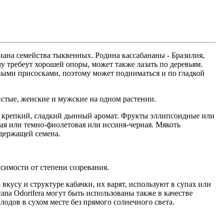
ана семейства тыквенных. Родина кассабананы - Бразилия,
му требеут хорошей опоры, может также лазать по деревьям.
евыми присосками, поэтому может подниматься и по гладкой
истые, женские и мужские на одном растении.
ой крепкий, сладкий дынный аромат. Фрукты эллипсоидные или
вая или темно-фиолетовая или иссиня-черная. Мякоть
одержащей семена.
исимости от степени созревания.
кусу и структуре кабачки, их варят, используют в супах или
na Odorifera могут быть использованы также в качестве
одов в сухом месте без прямого солнечного света.