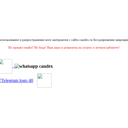
 использование и рапространение всех материатов с сайта caudex.ru без разрешения запрещен
Не пришёл емайл? Не беда! Ваш заказ и реквизиты на оплату в личном кабинете!