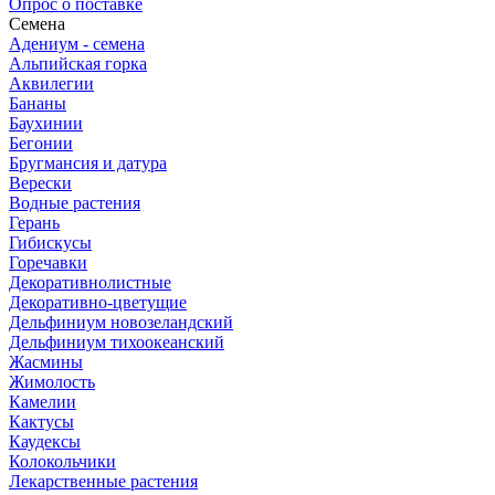
Опрос о поставке
Семена
Адениум - семена
Альпийская горка
Аквилегии
Бананы
Баухинии
Бегонии
Бругмансия и датура
Верески
Водные растения
Герань
Гибискусы
Горечавки
Декоративнолистные
Декоративно-цветущие
Дельфиниум новозеландский
Дельфиниум тихоокеанский
Жасмины
Жимолость
Камелии
Кактусы
Каудексы
Колокольчики
Лекарственные растения