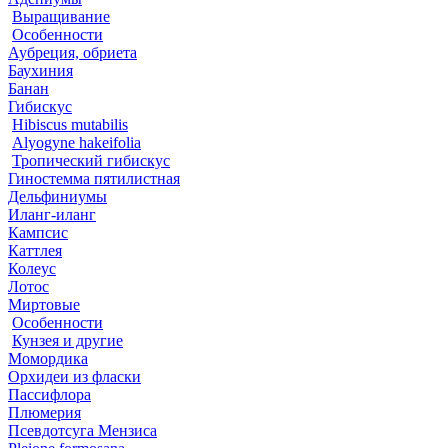
Выращивание
Особенности
Аубреция, обриета
Баухиния
Банан
Гибискус
Hibiscus mutabilis
Alyogyne hakeifolia
Тропический гибискус
Гиностемма пятилистная
Дельфиниумы
Иланг-иланг
Кампсис
Каттлея
Колеус
Лотос
Миртовые
Особенности
Кунзея и другие
Момордика
Орхидеи из фласки
Пассифлора
Плюмерия
Псевдотсуга Мензиса