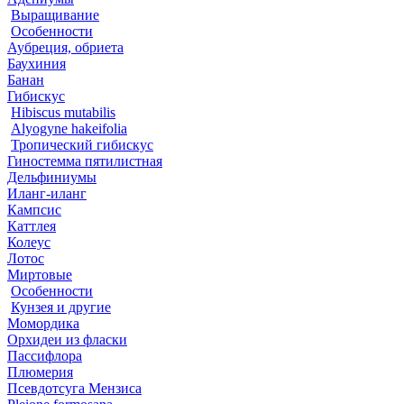
Выращивание
Особенности
Аубреция, обриета
Баухиния
Банан
Гибискус
Hibiscus mutabilis
Alyogyne hakeifolia
Тропический гибискус
Гиностемма пятилистная
Дельфиниумы
Иланг-иланг
Кампсис
Каттлея
Колеус
Лотос
Миртовые
Особенности
Кунзея и другие
Момордика
Орхидеи из фласки
Пассифлора
Плюмерия
Псевдотсуга Мензиса