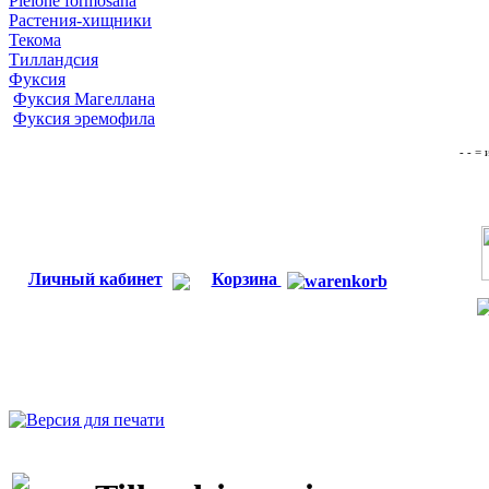
Pleione formosana
Растения-хищники
Текома
Тилландсия
Фуксия
Фуксия Магеллана
Фуксия эремофила
- - =
Личный кабинет
Корзина