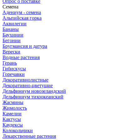
Опрос о поставке
Семена
Адениум - семена
Альпийская горка
Аквилегии
Бананы
Баухинии
Бегонии
Бругмансия и датура
Верески
Водные растения
Герань
Гибискусы
Горечавки
Декоративнолистные
Декоративно-цветущие
Дельфиниум новозеландский
Дельфиниум тихоокеанский
Жасмины
Жимолость
Камелии
Кактусы
Каудексы
Колокольчики
Лекарственные растения