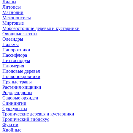
Лианы
Литопсы
Магнолии
Меконопсисы
Миртовые
Морозостойкие деревья и кустарники
Овощные экзоты
Олеандры
Пальмы
Папоротники
Пассифлора
Питтоспорум
Плюмерия
Плодовые деревья
Почвопокровники
Пряные травы
Растения-хищники
Рододендроны
Садовые орхидеи
Синнингии
Суккуленты
Тропические деревья и кустарники
Тропический гибискус
Фуксии
Хвойные