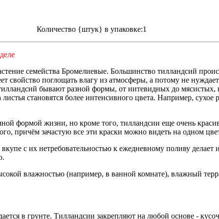
Количество {штук} в упаковке:1
зделе
астение
семейства Бромелиевые
. Большинство тилландсий проис
 свойство поглощать влагу из атмосферы, а потому не нуждаетс
 тилландсий бывают разной формы, от нитевидных до мясистых,
 листья становятся более интенсивного цвета. Например, сухое 
ной формой жизни, но кроме того, тилландсии еще очень краси
вого, причём зачастую все эти краски можно видеть на одном цве
то вкупе с их нетребовательностью к ежедневному поливу делает
о.
 высокой влажностью (например, в ванной комнате), влажный тер
дается в грунте. Тилландсии закрепляют на любой основе - кусо