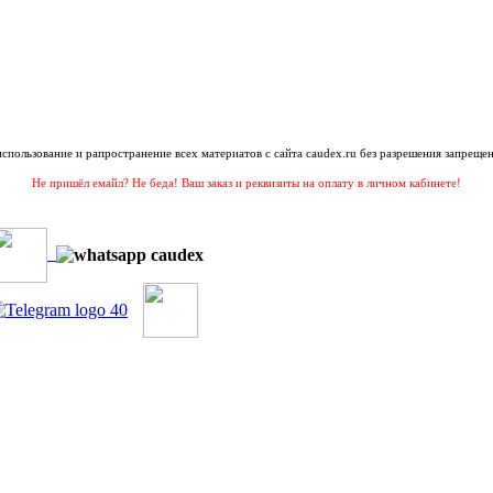
 использование и рапространение всех материатов с сайта caudex.ru без разрешения запрещен
Не пришёл емайл? Не беда! Ваш заказ и реквизиты на оплату в личном кабинете!