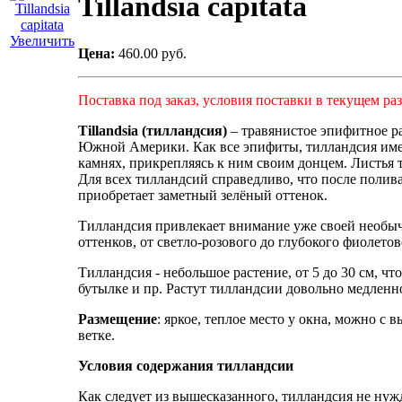
Tillandsia capitata
Увеличить
Цена:
460.00 руб.
Поставка под заказ, условия поставки в текущем ра
Tillandsia (тилландсия)
– травянистое эпифитное р
Южной Америки. Как все эпифиты, тилландсия имеет
камнях, прикрепляясь к ним своим донцем. Листья
Для всех тилландсий справедливо, что после полива
приобретает заметный зелёный оттенок.
Тилландсия привлекает внимание уже своей необыч
оттенков, от светло-розового до глубокого фиолето
Тилландсия - небольшое растение, от 5 до 30 см, ч
бутылке и пр. Растут тилландсии довольно медленн
Размещение
: яркое, теплое место у окна, можно с
ветке.
Условия содержания тилландсии
Как следует из вышесказанного, тилландсия не нуж