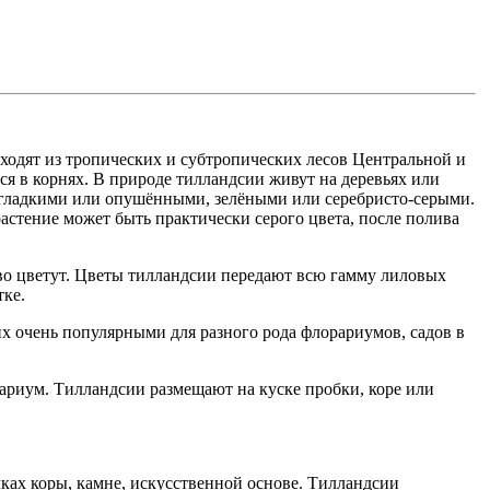
ходят из тропических и субтропических лесов Центральной и
я в корнях. В природе тилландсии живут на деревьях или
 гладкими или опушёнными, зелёными или серебристо-серыми.
растение может быть практически серого цвета, после полива
во цветут. Цветы тилландсии передают всю гамму лиловых
тке.
 их очень популярными для разного рода флорариумов, садов в
рариум. Тилландсии размещают на куске пробки, коре или
чках коры, камне, искусственной основе. Тилландсии