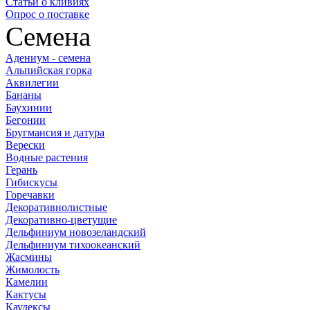
Статьи о кливиях
Опрос о поставке
Семена
Адениум - семена
Альпийская горка
Аквилегии
Бананы
Баухинии
Бегонии
Бругмансия и датура
Верески
Водные растения
Герань
Гибискусы
Горечавки
Декоративнолистные
Декоративно-цветущие
Дельфиниум новозеландский
Дельфиниум тихоокеанский
Жасмины
Жимолость
Камелии
Кактусы
Каудексы