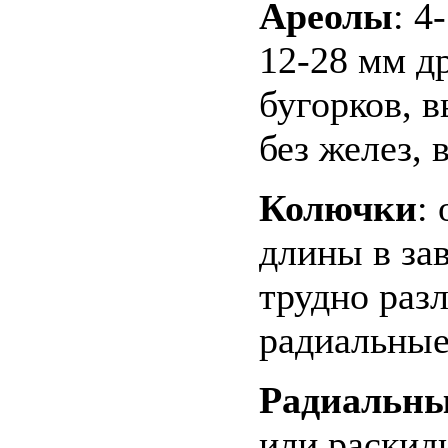
Ареолы
: 4
12-28 мм др
бугорков, 
без желез,
Колючки
:
длины в за
трудно раз
радиальны
Радиальн
или раскиди