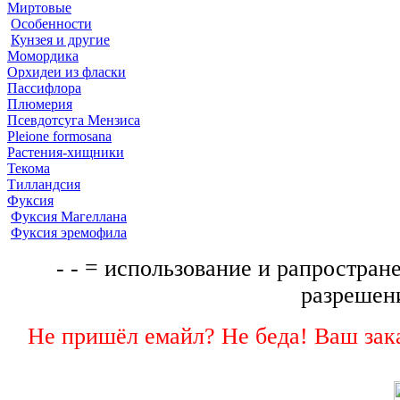
Миртовые
Особенности
Кунзея и другие
Момордика
Орхидеи из фласки
Пассифлора
Плюмерия
Псевдотсуга Мензиса
Pleione formosana
Растения-хищники
Текома
Тилландсия
Фуксия
Фуксия Магеллана
Фуксия эремофила
- - = использование и рапростране
разрешени
Не пришёл емайл? Не беда! Ваш зака