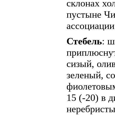
склонах хол
пустыне Чиу
ассоциации
Стебель
: 
приплюснут
сизый, оли
зеленый, с
фиолетовым
15 (-20) в 
неребристы