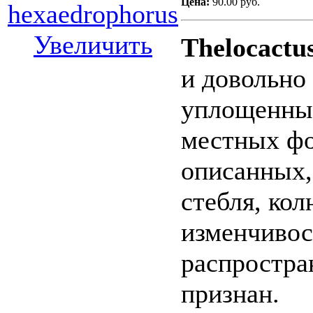
Цена:
90.00 руб.
Увеличить
Thelocactu
и довольно
уплощенным
местных фо
описанных
стебля, ко
изменчивос
распростра
признан.