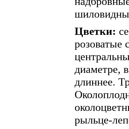
надбровные
шиловидны
Цветки:
се
розоватые 
центральным
диаметре, 
длиннее. Тр
Околоплодн
околоцветн
рыльце-леп