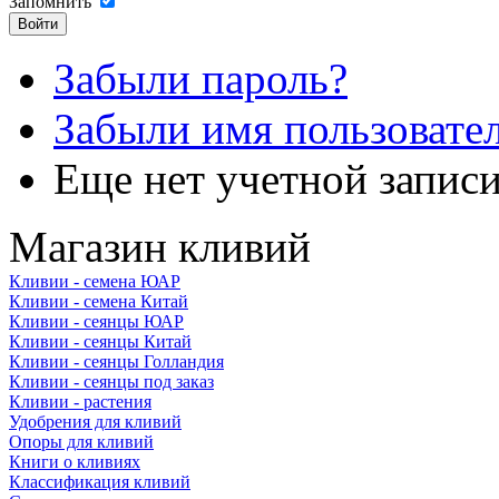
Запомнить
Забыли пароль?
Забыли имя пользовате
Еще нет учетной запис
Магазин кливий
Кливии - семена ЮАР
Кливии - семена Китай
Кливии - сеянцы ЮАР
Кливии - сеянцы Китай
Кливии - сеянцы Голландия
Кливии - сеянцы под заказ
Кливии - растения
Удобрения для кливий
Опоры для кливий
Книги о кливиях
Классификация кливий