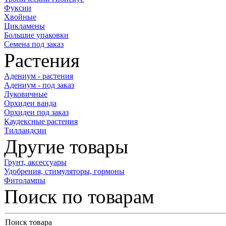
Фуксии
Хвойные
Цикламены
Большие упаковки
Семена под заказ
Растения
Адениум - растения
Адениум - под заказ
Луковичные
Орхидеи ванда
Орхидеи под заказ
Каудексные растения
Тилландсии
Другие товары
Грунт, аксессуары
Удобрения, стимуляторы, гормоны
Фитолампы
Поиск по товарам
Поиск товара