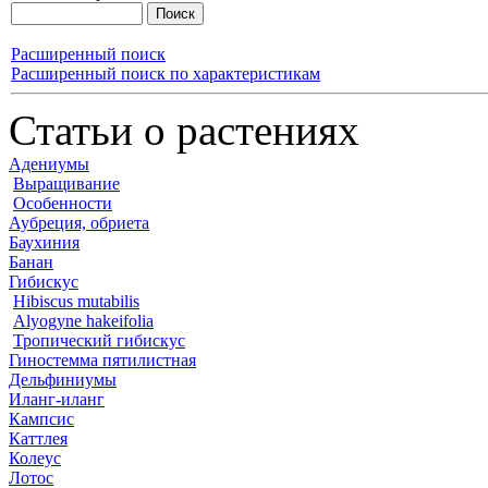
Расширенный поиск
Расширенный поиск по характеристикам
Статьи о растениях
Адениумы
Выращивание
Особенности
Аубреция, обриета
Баухиния
Банан
Гибискус
Hibiscus mutabilis
Alyogyne hakeifolia
Тропический гибискус
Гиностемма пятилистная
Дельфиниумы
Иланг-иланг
Кампсис
Каттлея
Колеус
Лотос