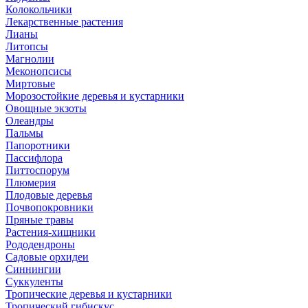
Колокольчики
Лекарственные растения
Лианы
Литопсы
Магнолии
Меконопсисы
Миртовые
Морозостойкие деревья и кустарники
Овощные экзоты
Олеандры
Пальмы
Папоротники
Пассифлора
Питтоспорум
Плюмерия
Плодовые деревья
Почвопокровники
Пряные травы
Растения-хищники
Рододендроны
Садовые орхидеи
Синнингии
Суккуленты
Тропические деревья и кустарники
Тропический гибискус