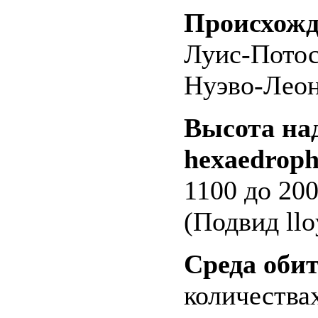
Происхожд
Луис-Потос
Нуэво-Леон
Высота на
hexaedroph
1100 до 20
(Подвид llo
Среда оби
количества