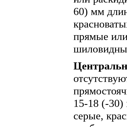
60) мм длин
красноваты
прямые или
шиловидным
Централь
отсутствуют
прямостояч
15-18 (-30)
серые, кра