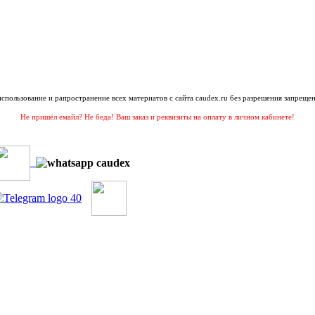
 использование и рапространение всех материатов с сайта caudex.ru без разрешения запрещен
Не пришёл емайл? Не беда! Ваш заказ и реквизиты на оплату в личном кабинете!