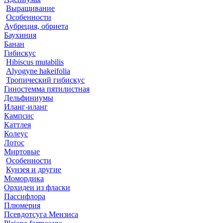
Выращивание
Особенности
Аубреция, обриета
Баухиния
Банан
Гибискус
Hibiscus mutabilis
Alyogyne hakeifolia
Тропический гибискус
Гиностемма пятилистная
Дельфиниумы
Иланг-иланг
Кампсис
Каттлея
Колеус
Лотос
Миртовые
Особенности
Кунзея и другие
Момордика
Орхидеи из фласки
Пассифлора
Плюмерия
Псевдотсуга Мензиса