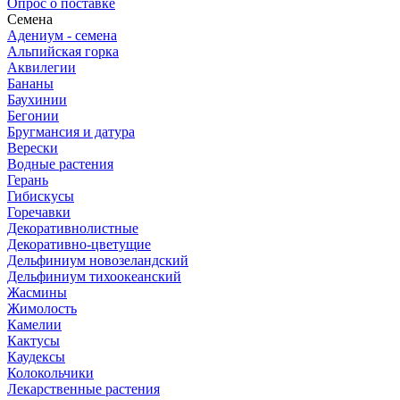
Опрос о поставке
Семена
Адениум - семена
Альпийская горка
Аквилегии
Бананы
Баухинии
Бегонии
Бругмансия и датура
Верески
Водные растения
Герань
Гибискусы
Горечавки
Декоративнолистные
Декоративно-цветущие
Дельфиниум новозеландский
Дельфиниум тихоокеанский
Жасмины
Жимолость
Камелии
Кактусы
Каудексы
Колокольчики
Лекарственные растения