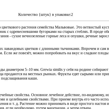
Количество {штук} в упаковке:2
 цветкового растения семейства Мальвовые. Это ветвистый кус
ик с одревесневшими бугорками на старых стеблях. В проде оби
тания - сухие вечнозеленые горные леса и опушки, речные зарос
х лавандовых цветков с длинными тычинками. Впрочем и сам веч
м. Если же повезёт, можно попробовать на вкус и сладкие плоды
оды диаметром 5–10 мм. Grewia similis у себя на родине собираю
гда продаются на местных рынках. Фрукты едят сырыми или приг
ля подслащивания каши.
ечебные свойства. Основное лечебное действие, по-видимому, исх
ми и целебными свойствами. При приеме внутрь его часто исполь
жения и т. д. Растение можно принимать в виде простого настоя и
ия, если необходимо, путем мацерации, а затем отвара.