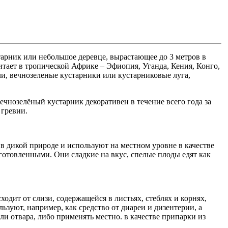
тарник или небольшое деревце, вырастающее до 3 метров в
тает в тропической Африке – Эфиопия, Уганда, Кения, Конго,
ли, вечнозеленые кустарники или кустарниковые луга,
нозелёный кустарник декоративен в течение всего года за
 гревии.
т в дикой природе и используют на местном уровне в качестве
отовленными. Они сладкие на вкус, спелые плоды едят как
одит от слизи, содержащейся в листьях, стеблях и корнях,
зуют, например, как средство от диареи и дизентерии, а
ли отвара, либо применять местно. в качестве припарки из