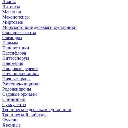
Лианы
Литопсы
Магнолии
Меконопсисы
Миртовые
Морозостойкие деревья и кустарники
Овощные экзоты
Олеандры
Пальмы
Папоротники
Пассифлора
Питтоспорум
Плюмерия
Плодовые деревья
Почвопокровники
Пряные травы
Растения-хищники
Рододендроны
Садовые орхидеи
Синнингии
Суккуленты
Тропические деревья и кустарники
Тропический гибискус
Фуксии
Хвойные