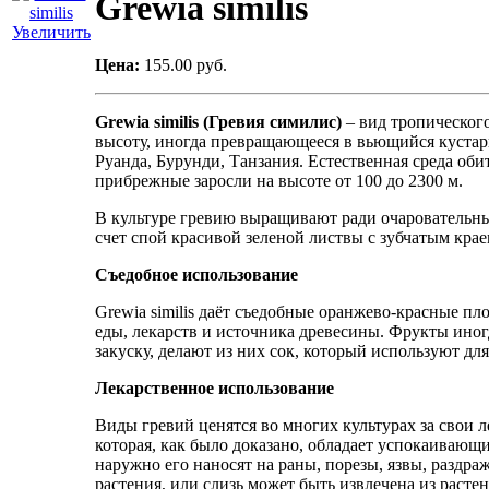
Grewia similis
Увеличить
Цена:
155.00 руб.
Grewia similis (Гревия симилис)
– вид тропического
высоту, иногда превращающееся в вьющийся кустарн
Руанда, Бурунди, Танзания. Естественная среда оби
прибрежные заросли на высоте от 100 до 2300 м.
В культуре гревию выращивают ради очаровательны
счет спой красивой зеленой листвы с зубчатым крае
Съедобное использование
Grewia similis даёт съедобные оранжево-красные пл
еды, лекарств и источника древесины. Фрукты ино
закуску, делают из них сок, который используют д
Лекарственное использование
Виды гревий ценятся во многих культурах за свои л
которая, как было доказано, обладает успокаивающи
наружно его наносят на раны, порезы, язвы, раздра
растения, или слизь может быть извлечена из растен