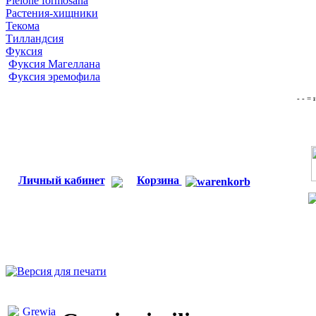
Pleione formosana
Растения-хищники
Текома
Тилландсия
Фуксия
Фуксия Магеллана
Фуксия эремофила
- - =
Личный кабинет
Корзина