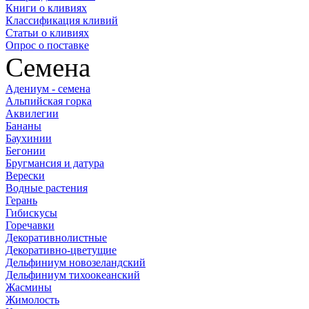
Книги о кливиях
Классификация кливий
Статьи о кливиях
Опрос о поставке
Семена
Адениум - семена
Альпийская горка
Аквилегии
Бананы
Баухинии
Бегонии
Бругмансия и датура
Верески
Водные растения
Герань
Гибискусы
Горечавки
Декоративнолистные
Декоративно-цветущие
Дельфиниум новозеландский
Дельфиниум тихоокеанский
Жасмины
Жимолость