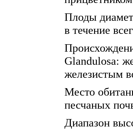
Плоды диаметр
в течение всег
Происхождени
Glandulosa: ж
железистым в
Место обитан
песчаных почв
Диапазон высо