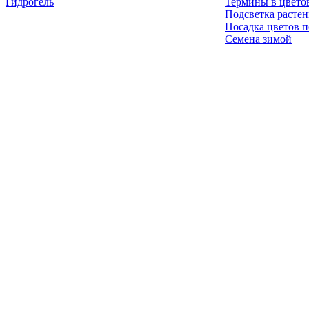
Гидрогель
Термины в цвето
Подсветка расте
Посадка цветов п
Семена зимой