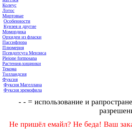
Колеус
Лотос
Миртовые
Особенности
Кунзея и другие
Момордика
Орхидеи из фласки
Пассифлора
Плюмерия
Псевдотсуга Мензиса
Pleione formosana
Растения-хищники
Текома
Тилландсия
Фуксия
Фуксия Магеллана
Фуксия эремофила
- - = использование и рапростране
разрешени
Не пришёл емайл? Не беда! Ваш зака