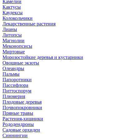
Камелии
Кактусы
Каудексы
Колокольчики
Лекарственные растения
Лианы
Литопсы
Магнолии
Меконопсисы
Миртовые
Морозостойкие деревья и кустарники
Овощные экзоты
Олеандры
Пальмы
Папоротники
Пассифлора
Питтоспорум
Плюмерия
Плодовые деревья
Почвопокровники
Пряные травы
Растения-хищники
Рододендроны
Садовые орхидеи
Синнингии