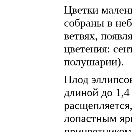
Цветки малень
собраны в не
ветвях, появл
цветения: сен
полушарии).
Плод эллипсо
длиной до 1,4
расщепляется,
лопастным яр
прицветником