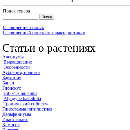
Поиск товара
Расширенный поиск
Расширенный поиск по характеристикам
Статьи о растениях
Адениумы
Выращивание
Особенности
Аубреция, обриета
Баухиния
Банан
Гибискус
Hibiscus mutabilis
Alyogyne hakeifolia
Тропический гибискус
Гиностемма пятилистная
Дельфиниумы
Иланг-иланг
Кампсис
Каттлея