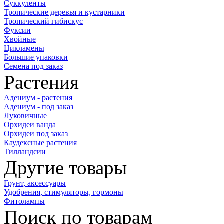
Суккуленты
Тропические деревья и кустарники
Тропический гибискус
Фуксии
Хвойные
Цикламены
Большие упаковки
Семена под заказ
Растения
Адениум - растения
Адениум - под заказ
Луковичные
Орхидеи ванда
Орхидеи под заказ
Каудексные растения
Тилландсии
Другие товары
Грунт, аксессуары
Удобрения, стимуляторы, гормоны
Фитолампы
Поиск по товарам