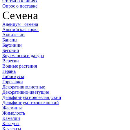
Статьи о кливиях
Опрос о поставке
Семена
Адениум - семена
Альпийская горка
Аквилегии
Бананы
Баухинии
Бегонии
Бругмансия и датура
Верески
Водные растения
Герань
Гибискусы
Горечавки
Декоративнолистные
Декоративно-цветущие
Дельфиниум новозеландский
Дельфиниум тихоокеанский
Жасмины
Жимолость
Камелии
Кактусы
Каудексы