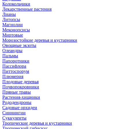
Колокольчики
Лекарственные растения
Лианы
Литопсы
Магнолии
Меконопсисы
Миртовые
Морозостойкие деревья и кустарники
Овощные экзоты
Олеандры
Пальмы
Папоротники
Пассифлора
Питтоспорум
Плюмерия
Плодовые деревья
Почвопокровники
Пряные травы
Растения-хищники
Рододендроны
Садовые орхидеи
Синнингии
Суккуленты
Тропические деревья и кустарники
Тропический гибискус