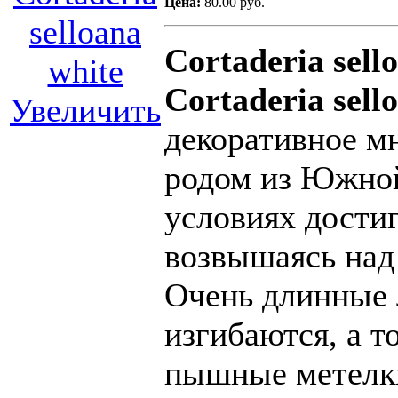
Цена:
80.00 руб.
Cortaderia
sell
Cortaderia sel
Увеличить
декоративное мн
родом из Южно
условиях достиг
возвышаясь над
Очень длинные 
изгибаются, а 
пышные метелки