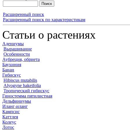
Расширенный поиск
Расширенный поиск по характеристикам
Статьи о растениях
Адениумы
Выращивание
Особенности
Аубреция, обриета
Баухиния
Банан
Гибискус
Hibiscus mutabilis
Alyogyne hakeifolia
Тропический гибискус
Гиностемма пятилистная
Дельфиниумы
Иланг-иланг
Кампсис
Каттлея
Колеус
Лотос