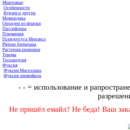
Миртовые
Особенности
Кунзея и другие
Момордика
Орхидеи из фласки
Пассифлора
Плюмерия
Псевдотсуга Мензиса
Pleione formosana
Растения-хищники
Текома
Тилландсия
Фуксия
Фуксия Магеллана
Фуксия эремофила
- - = использование и рапростране
разрешени
Не пришёл емайл? Не беда! Ваш зака