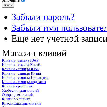
Запомнить
Забыли пароль?
Забыли имя пользовате
Еще нет учетной запис
Магазин кливий
Кливии - семена ЮАР
Кливии - семена Китай
Кливии - сеянцы ЮАР
Кливии - сеянцы Китай
Кливии - сеянцы Голландия
Кливии - сеянцы под заказ
Кливии - растения
Удобрения для кливий
Опоры для кливий
Книги о кливиях
Классификация кливий