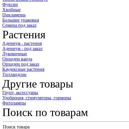
Фуксии
Хвойные
Цикламены
Большие упаковки
Семена под заказ
Растения
Адениум - растения
Адениум - под заказ
Луковичные
Орхидеи ванда
Орхидеи под заказ
Каудексные растения
Тилландсии
Другие товары
Грунт, аксессуары
Удобрения, стимуляторы, гормоны
Фитолампы
Поиск по товарам
Поиск товара