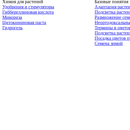
Химия для растений
Базовые понятия
Удобрения и стимуляторы
Адаптация расте
Гиббереллиновая кислота
Подсветка расте
Микориза
Размножение сем
Цитокининовая паста
Неортодоксальны
Гидрогель
Термины в цвето
Подсветка расте
Посадка цветов п
Семена зимой