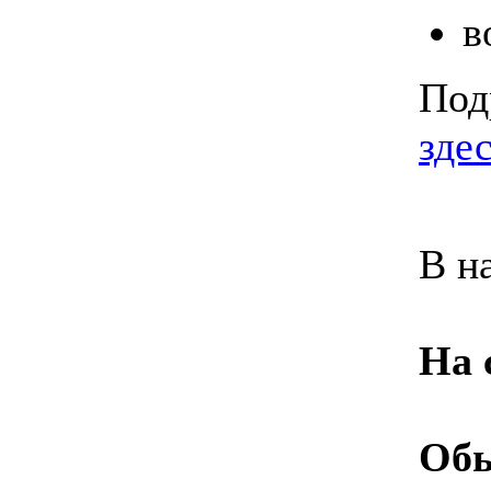
в
Под
зде
В н
На 
Об