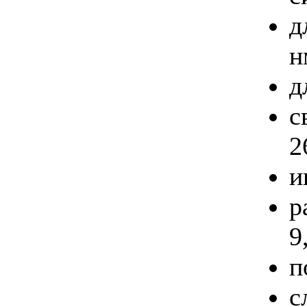
д
н
д
с
2
и
р
9
п
с