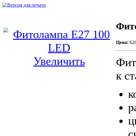
Фит
Цена:
620
Увеличить
Фит
к с
к
р
ц
с