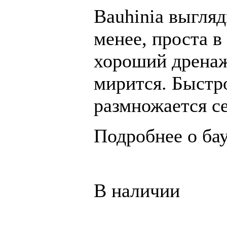
Bauhinia
выгляд
менее, проста в
х
ороший дренаж
мирится. Б
ыстр
размножается с
Подробнее о ба
В наличии