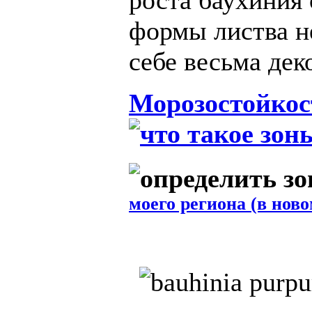
роста баухиния 
формы листва н
себе весьма дек
Морозостойкос
моего региона (в ново